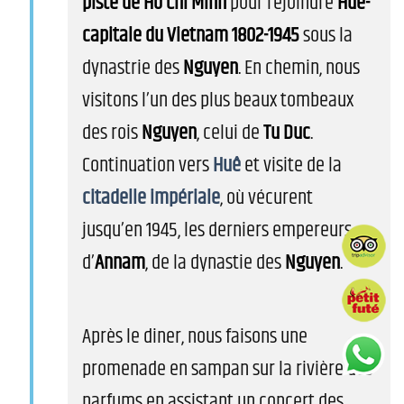
piste de Ho Chi Minh
pour rejoindre
Hue-
capitale du Vietnam 1802-1945
sous la
dynastrie des
Nguyen
. En chemin, nous
visitons l’un des plus beaux tombeaux
des rois
Nguyen
, celui de
Tu Duc
.
Continuation vers
Huê
et visite de la
citadelle impériale
, où vécurent
jusqu’en 1945, les derniers empereurs
d’
Annam
, de la dynastie des
Nguyen
.
Après le diner, nous faisons une
promenade en sampan sur la rivière des
parfums en assistant un concert des